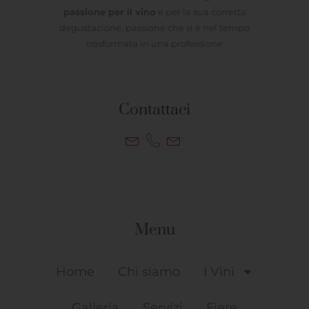
passione per il vino
e per la sua corretta
degustazione, passione che si è nel tempo
trasformata in una professione
Contattaci
Menu
Home
Chi siamo
I Vini
Galleria
Servizi
Fiere