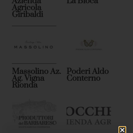
Azienda
La Bioca
Agricola
Giribaldi
Massolino Az.
Poderi Aldo
Ag. Vigna
Conterno
Rionda