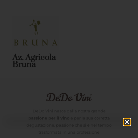
Az. Agricola
Bruna
DeDo Vini nasce dalla nostra grande
passione per il vino
e per la sua corretta
degustazione, passione che si è nel tempo
trasformata in una professione