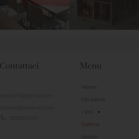
Contattaci
Menu
Home
dovini76@gmail.com
Chi siamo
i.italiani@hotmail.com
I Vini
3925243951
Galleria
Servizi