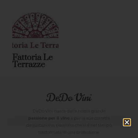
Fattoria Le
Terrazze
DeDo Vini nasce dalla nostra grande
passione per il vino
e per la sua corretta
degustazione, passione che si è nel tempo
trasformata in una professione