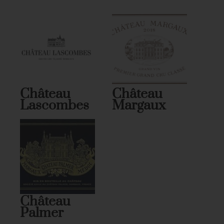
Château
Château
Lascombes
Margaux
Château
Palmer